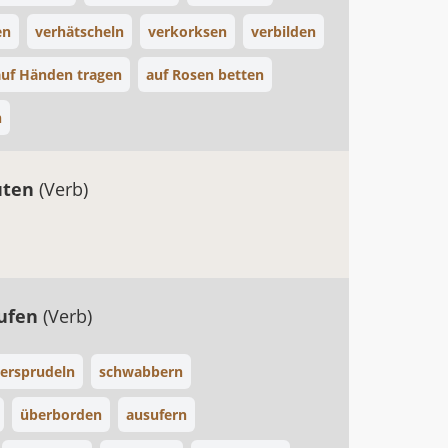
en
verhätscheln
verkorksen
verbilden
auf Händen tragen
auf Rosen betten
n
uten
(Verb)
aufen
(Verb)
ersprudeln
schwabbern
überborden
ausufern