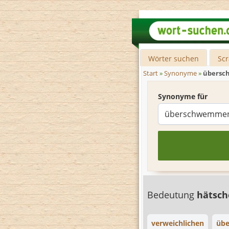
Wörter suchen
Sc
Start
»
Synonyme
»
übers
Synonyme für
Bedeutung
hätsc
verweichlichen
übe