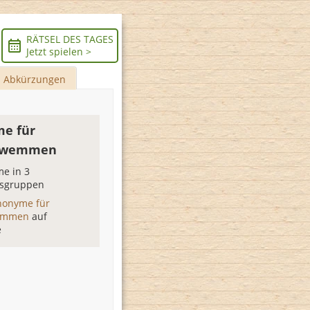
RÄTSEL DES TAGES
Jetzt spielen >
Abkürzungen
e für
hwemmen
e in 3
sgruppen
nonyme für
emmen
auf
e