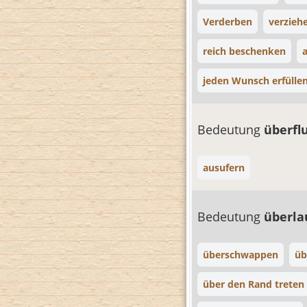
Verderben
verzieh
reich beschenken
jeden Wunsch erfülle
Bedeutung
überfl
ausufern
Bedeutung
überl
überschwappen
üb
über den Rand treten