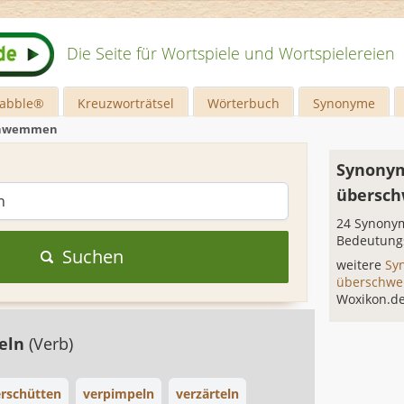
Die Seite für Wortspiele und Wortspielereien
rabble®
Kreuzworträtsel
Wörterbuch
Synonyme
chwemmen
Synonym
übersc
24 Synonym
Bedeutung
Suchen
weitere
Sy
überschw
Woxikon.d
heln
(Verb)
rschütten
verpimpeln
verzärteln