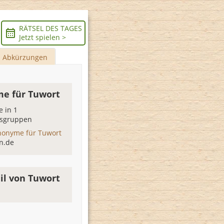
RÄTSEL DES TAGES
Jetzt spielen >
Abkürzungen
e für Tuwort
 in 1
sgruppen
nonyme für Tuwort
n.de
il von Tuwort