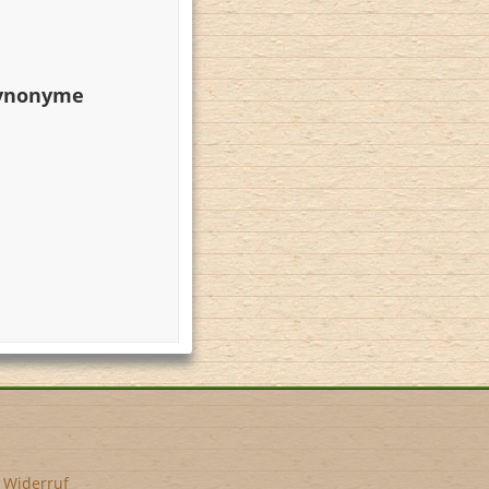
Synonyme
•
Widerruf