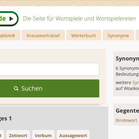
Die Seite für Wortspiele und Wortspielereien
rabble®
Kreuzworträtsel
Wörterbuch
Synonyme
Synonym
6 Synonyme
Bedeutung
weitere
Sy
Suchen
auf Woxiko
Gegente
ges 1
Bindewort
t
Zeitwort
Verbum
Aussagewort