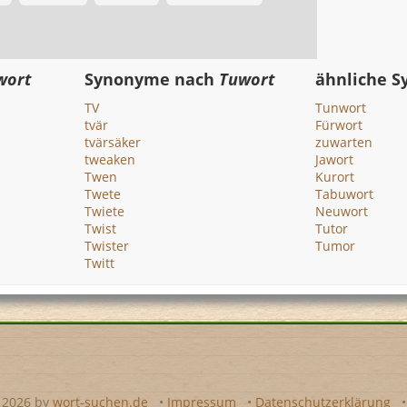
wort
Synonyme nach
Tuwort
ähnliche 
TV
Tunwort
tvär
Fürwort
tvärsäker
zuwarten
tweaken
Jawort
Twen
Kurort
Twete
Tabuwort
Twiete
Neuwort
Twist
Tutor
Twister
Tumor
Twitt
- 2026 by
wort-suchen.de
•
Impressum
•
Datenschutzerklärung