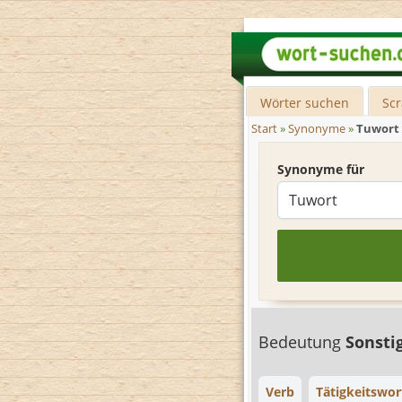
Wörter suchen
Sc
Start
»
Synonyme
»
Tuwort
Synonyme für
Bedeutung
Sonsti
Verb
Tätigkeitswor