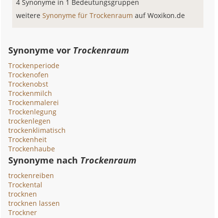
4 Synonyme in 1 Bedeutungsgruppen
weitere
Synonyme für Trockenraum
auf Woxikon.de
Synonyme vor
Trockenraum
Trockenperiode
Trockenofen
Trockenobst
Trockenmilch
Trockenmalerei
Trockenlegung
trockenlegen
trockenklimatisch
Trockenheit
Trockenhaube
Synonyme nach
Trockenraum
trockenreiben
Trockental
trocknen
trocknen lassen
Trockner