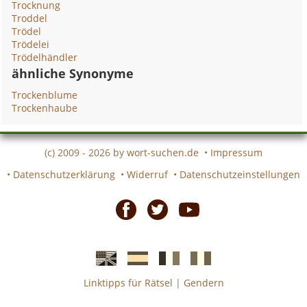
Trocknung
Troddel
Trödel
Trödelei
Trödelhändler
ähnliche Synonyme
Trockenblume
Trockenhaube
(c) 2009 - 2026 by
wort-suchen.de
•
Impressum
•
Datenschutzerklärung
•
Widerruf
•
Datenschutzeinstellungen
Facebook
Twitter
Youtube
Linktipps für Rätsel
|
Gendern
Englische
Spanische
französiche
italienische