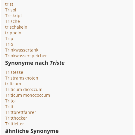
trist
Trisol
Triskript
Trische
trischakeln
trippeln
Trip
Trio
Trinkwassertank
Trinkwasserspeicher
Synonyme nach
Triste
Tristesse
Tristramsknoten
triticum
Triticum dicoccum
Triticum monococcum
Tritol
Tritt
Trittbrettfahrer
Tritthocker
Trittleiter
ähnliche Synonyme