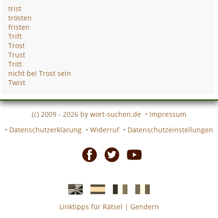
trist
trösten
fristen
Trift
Trost
Trust
Tritt
nicht bei Trost sein
Twist
(c) 2009 - 2026 by
wort-suchen.de
•
Impressum
•
Datenschutzerklärung
•
Widerruf
•
Datenschutzeinstellungen
Facebook
Twitter
Youtube
Linktipps für Rätsel
|
Gendern
Englische
Spanische
französiche
italienische