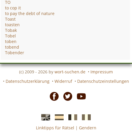
TO
to cop it
to pay the debt of nature
Toast
toasten
Tobak
Tobel
toben
tobend
Tobender
(c) 2009 - 2026 by
wort-suchen.de
•
Impressum
•
Datenschutzerklärung
•
Widerruf
•
Datenschutzeinstellungen
Facebook
Twitter
Youtube
Linktipps für Rätsel
|
Gendern
Englische
Spanische
französiche
italienische