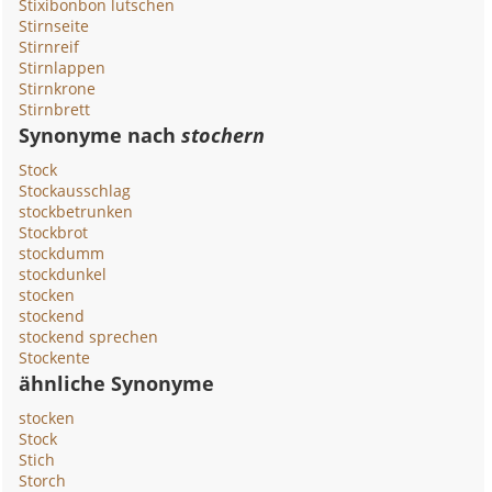
Stixibonbon lutschen
Stirnseite
Stirnreif
Stirnlappen
Stirnkrone
Stirnbrett
Synonyme nach
stochern
Stock
Stockausschlag
stockbetrunken
Stockbrot
stockdumm
stockdunkel
stocken
stockend
stockend sprechen
Stockente
ähnliche Synonyme
stocken
Stock
Stich
Storch