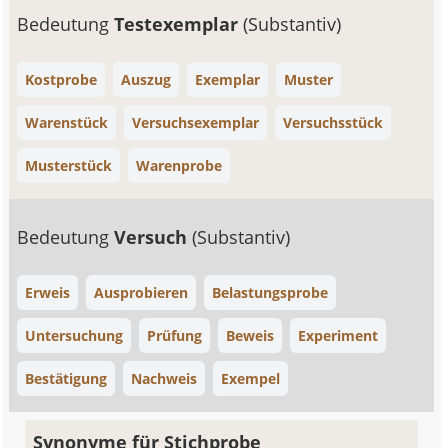
Bedeutung
Testexemplar
(Substantiv)
Kostprobe
Auszug
Exemplar
Muster
Warenstück
Versuchsexemplar
Versuchsstück
Musterstück
Warenprobe
Bedeutung
Versuch
(Substantiv)
Erweis
Ausprobieren
Belastungsprobe
Untersuchung
Prüfung
Beweis
Experiment
Bestätigung
Nachweis
Exempel
Synonyme für Stichprobe