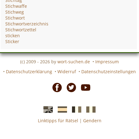
Stichtag
Stichwaffe
Stichweg
Stichwort
Stichwortverzeichnis
Stichwortzettel
sticken
Sticker
(c) 2009 - 2026 by
wort-suchen.de
•
Impressum
•
Datenschutzerklärung
•
Widerruf
•
Datenschutzeinstellungen
Facebook
Twitter
Youtube
Linktipps für Rätsel
|
Gendern
Englische
Spanische
französiche
italienische
wort-
wort-
Kreuzworträtsel-
Kreuzworträtsel-