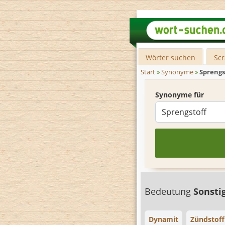
Wörter suchen
Sc
Start
»
Synonyme
»
Sprengs
Synonyme für
Bedeutung
Sonsti
Dynamit
Zündstoff