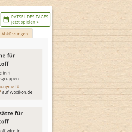
RÄTSEL DES TAGES
Jetzt spielen >
Abkürzungen
e für
toff
 in 1
sgruppen
nonyme für
f
auf Woxikon.de
sätze für
toff
off wird in