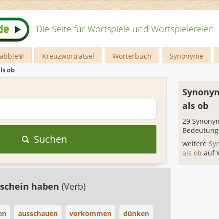
Die Seite für Wortspiele und Wortspielereien
rabble®
Kreuzworträtsel
Wörterbuch
Synonyme
ls ob
Synonym
als ob
29 Synonym
Bedeutung
Suchen
weitere
Sy
als ob
auf 
schein haben
(Verb)
en
ausschauen
vorkommen
dünken