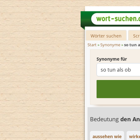
Wörter suchen
Sc
Start
»
Synonyme
»
so tun a
Synonyme für
Bedeutung
den An
aussehen wie
wirk