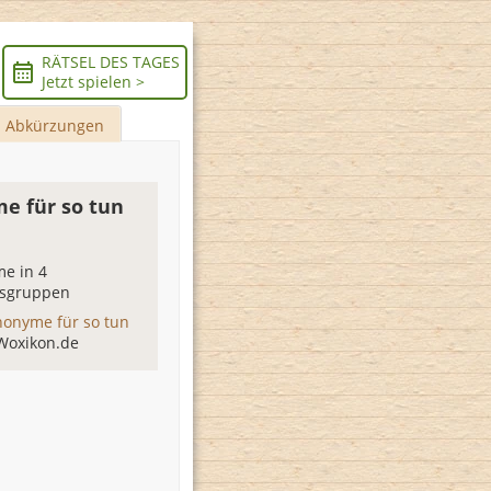
RÄTSEL DES TAGES
Jetzt spielen >
Abkürzungen
e für so tun
e in 4
sgruppen
nonyme für so tun
Woxikon.de