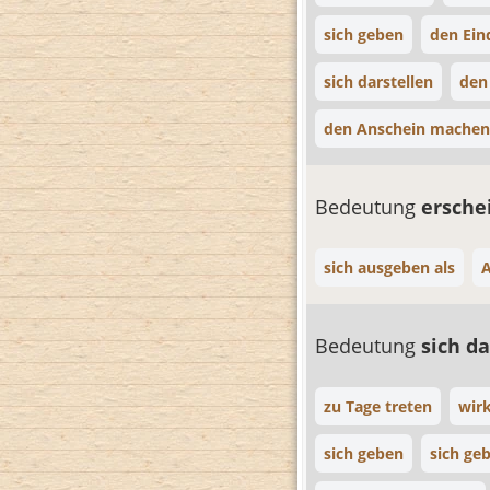
sich geben
den Ei
sich darstellen
den
den Anschein machen
Bedeutung
ersch
sich ausgeben als
A
Bedeutung
sich d
zu Tage treten
wir
sich geben
sich ge