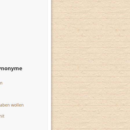
Synonyme
un
haben wollen
mit