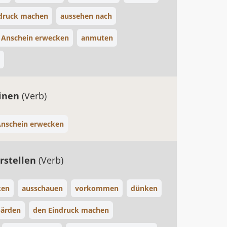
ndruck machen
aussehen nach
 Anschein erwecken
anmuten
einen
(Verb)
nschein erwecken
arstellen
(Verb)
ken
ausschauen
vorkommen
dünken
bärden
den Eindruck machen