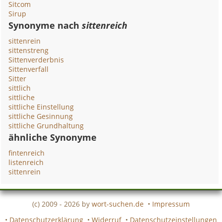
Sitcom
Sirup
Synonyme nach
sittenreich
sittenrein
sittenstreng
Sittenverderbnis
Sittenverfall
Sitter
sittlich
sittliche
sittliche Einstellung
sittliche Gesinnung
sittliche Grundhaltung
ähnliche Synonyme
fintenreich
listenreich
sittenrein
(c) 2009 - 2026 by
wort-suchen.de
•
Impressum
•
Datenschutzerklärung
•
Widerruf
•
Datenschutzeinstellungen