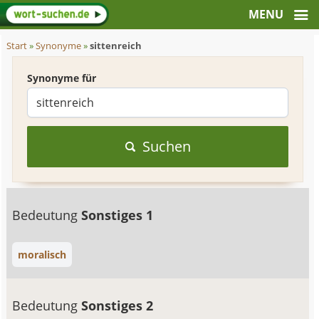
Start
»
Synonyme
»
sittenreich
Synonyme für
Suchen
Bedeutung
Sonstiges 1
moralisch
Bedeutung
Sonstiges 2