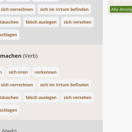
nach Verb 
sich verrechnen
sich im Irrtum befinden
Alle Anzei
 täuschen
falsch auslegen
sich versehen
lschlagen
r machen
(Verb)
n
sich irren
verkennen
sich verrechnen
sich im Irrtum befinden
 täuschen
falsch auslegen
sich versehen
lschlagen
n
(Verb)