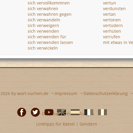
sich vervollkommnen
vertun
sich verwahren
verdunsten
sich verwahren gegen
vertan
sich verwandeln
vertonen
sich verweigern
vertüdern
sich verwenden
verhüten
sich verwenden für
verrufen
sich verwenden lassen
mit etwas in V
sich verwickeln
- 2026 by
wort-suchen.de
•
Impressum
•
Datenschutzerklärung
•
Datenschutzeinstellungen
Linktipps für Rätsel
|
Gendern
Facebook
Twitter
Youtube
Englische
Spanische
französiche
italienische