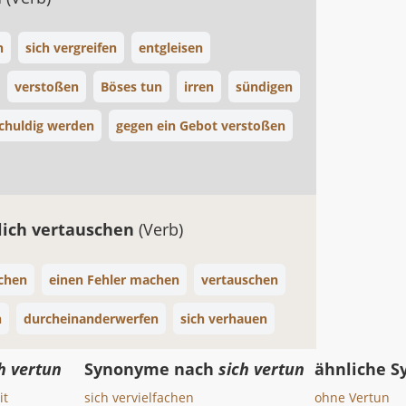
n
sich vergreifen
entgleisen
verstoßen
Böses tun
irren
sündigen
chuldig werden
gegen ein Gebot verstoßen
lich vertauschen
(Verb)
schen
einen Fehler machen
vertauschen
n
durcheinanderwerfen
sich verhauen
h vertun
Synonyme nach
sich vertun
ähnliche 
it
sich vervielfachen
ohne Vertun