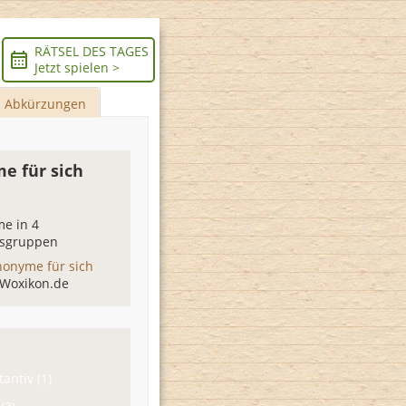
RÄTSEL DES TAGES
Jetzt spielen >
Abkürzungen
e für sich
e in 4
sgruppen
nonyme für sich
 Woxikon.de
antiv (1)