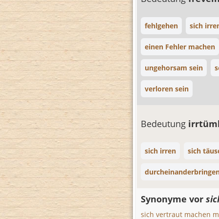
fehlgehen
sich irre
einen Fehler machen
ungehorsam sein
s
verloren sein
Bedeutung
irrtüm
sich irren
sich täu
durcheinanderbringe
Synonyme vor
sic
sich vertraut machen m