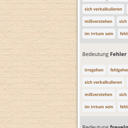
sich verkalkulieren
mißverstehen
sich
im Irrtum sein
feh
Bedeutung
Fehle
irregehen
fehlgehe
sich verkalkulieren
mißverstehen
sich
im Irrtum sein
feh
Bedeutung
frevel