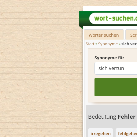
Wörter suchen
Sc
Start
»
Synonyme
»
sich ve
Synonyme für
Bedeutung
Fehle
irregehen
fehlgehe