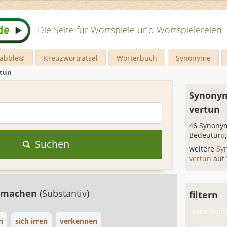
Die Seite für Wortspiele und Wortspielereien
rabble®
Kreuzworträtsel
Wörterbuch
Synonyme
rtun
Synonym
vertun
46 Synonym
Bedeutung
Suchen
weitere
Sy
vertun
auf
r machen
(Substantiv)
filtern
nach Subst
n
sich irren
verkennen