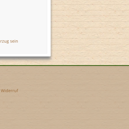
erzug sein
•
Widerruf