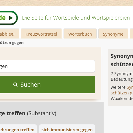
Die Seite für Wortspiele und Wortspielereien
rabble®
Kreuzworträtsel
Wörterbuch
Synonyme
hützen gegen
Synonym
schütze
7 Synonyme
Bedeutung
Suchen
weitere
Sy
schützen 
Woxikon.d
ge treffen
(Substantiv)
ehrungen treffen
sich immunisieren gegen