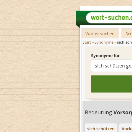
Wörter suchen
Sc
Start
»
Synonyme
»
sich sc
Synonyme für
Bedeutung
Vorsor
sich schützen
Vork