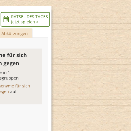
RÄTSEL DES TAGES
Jetzt spielen >
Abkürzungen
e für sich
n gegen
 in 1
sgruppen
nonyme für sich
gegen
auf
e