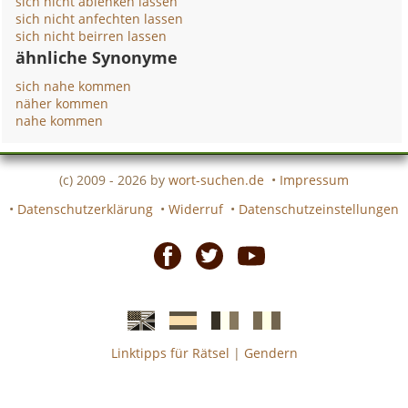
sich nicht ablenken lassen
sich nicht anfechten lassen
sich nicht beirren lassen
ähnliche Synonyme
sich nahe kommen
näher kommen
nahe kommen
(c) 2009 - 2026 by
wort-suchen.de
•
Impressum
•
Datenschutzerklärung
•
Widerruf
•
Datenschutzeinstellungen
Facebook
Twitter
Youtube
Linktipps für Rätsel
|
Gendern
Englische
Spanische
französiche
italienische
wort-
wort-
Kreuzworträtsel-
Kreuzworträtsel-