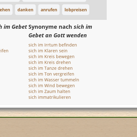
lehen
danken
anrufen
lobpreisen
h im Gebet
Synonyme nach
sich im
Gebet an Gott wenden
sich im Irrtum befinden
eifen
sich im Klaren sein
sich im Kreis bewegen
sich im Kreis drehen
sich im Tanze drehen
sich im Ton vergreifen
sich im Wasser tummeln
sich im Wind bewegen
sich im Zaum halten
sich immatrikulieren