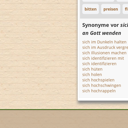
bitten
preisen
f
Synonyme vor
sic
an Gott wenden
sich im Dunkeln halten
sich im Ausdruck vergr
sich Illusionen machen
sich identifizieren mit
sich identifizieren
sich hüten
sich holen
sich hochspielen
sich hochschwingen
sich hochrappeln