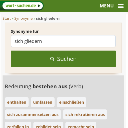
Start
»
Synonyme
»
sich gliedern
Synonyme für
Suchen
Bedeutung
bestehen aus
(Verb)
enthalten
umfassen
einschließen
sich zusammensetzen aus
sich rekrutieren aus
zerfallen in
gebildet sein
gemacht sein