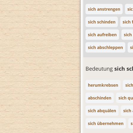
sich anstrengen
si
sich schinden
sich 
sich aufreiben
sich
sich abschleppen
s
Bedeutung
sich s
herumkrebsen
sic
abschinden
sich q
sich abquälen
sich
sich übernehmen
s