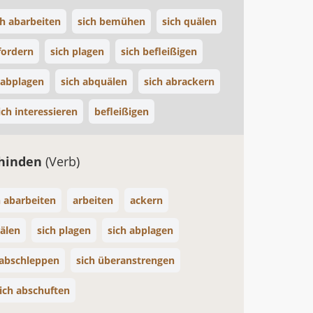
ch abarbeiten
sich bemühen
sich quälen
fordern
sich plagen
sich befleißigen
 abplagen
sich abquälen
sich abrackern
ich interessieren
befleißigen
chinden
(Verb)
h abarbeiten
arbeiten
ackern
uälen
sich plagen
sich abplagen
 abschleppen
sich überanstrengen
ich abschuften