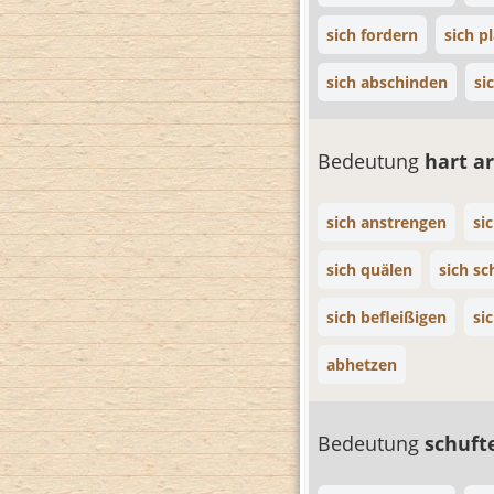
sich fordern
sich p
sich abschinden
si
Bedeutung
hart a
sich anstrengen
si
sich quälen
sich s
sich befleißigen
si
abhetzen
Bedeutung
schuf