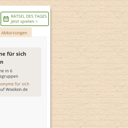
RÄTSEL DES TAGES
Jetzt spielen >
Abkürzungen
e für sich
n
e in 6
sgruppen
nonyme für sich
auf Woxikon.de