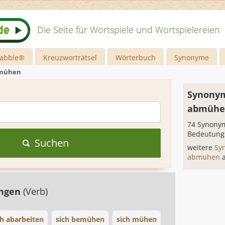
Die Seite für Wortspiele und Wortspielereien
rabble®
Kreuzworträtsel
Wörterbuch
Synonyme
bmühen
Synonym
abmühe
74 Synonym
Bedeutung
Suchen
weitere
Sy
abmühen
engen
(Verb)
ch abarbeiten
sich bemühen
sich mühen