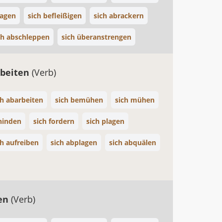
lagen
sich befleißigen
sich abrackern
ch abschleppen
sich überanstrengen
rbeiten
(Verb)
ch abarbeiten
sich bemühen
sich mühen
chinden
sich fordern
sich plagen
ch aufreiben
sich abplagen
sich abquälen
ten
(Verb)