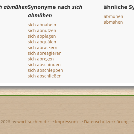
ch abmühen
Synonyme nach
sich
ähnliche 
abmühen
abmühen
abmähen
sich abnabeln
sich abnutzen
sich abplagen
sich abquälen
sich abrackern
sich abreagieren
sich abregen
sich abschinden
sich abschleppen
sich abschließen
- 2026 by
wort-suchen.de
•
Impressum
•
Datenschutzerklärung