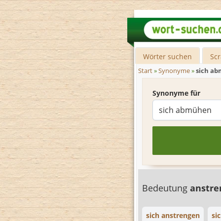
Wörter suchen
Sc
Start
»
Synonyme
»
sich a
Synonyme für
Bedeutung
anstr
sich anstrengen
si