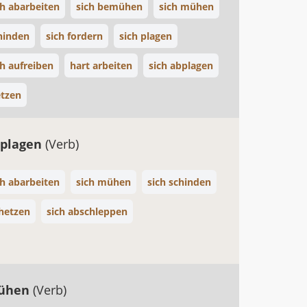
ch abarbeiten
sich bemühen
sich mühen
chinden
sich fordern
sich plagen
ch aufreiben
hart arbeiten
sich abplagen
tzen
bplagen
(Verb)
ch abarbeiten
sich mühen
sich schinden
bhetzen
sich abschleppen
mühen
(Verb)