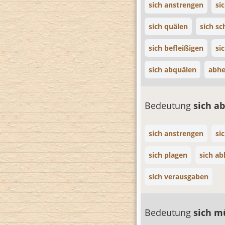
sich anstrengen
si
sich quälen
sich s
sich befleißigen
si
sich abquälen
abhe
Bedeutung
sich a
sich anstrengen
si
sich plagen
sich a
sich verausgaben
Bedeutung
sich 