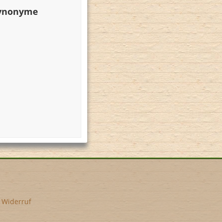
Synonyme
•
Widerruf