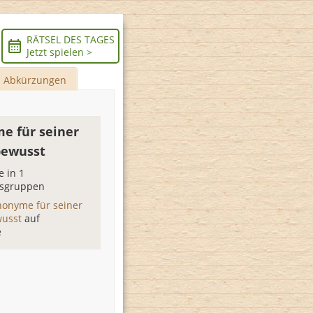
RÄTSEL DES TAGES
Jetzt spielen >
Abkürzungen
e für seiner
bewusst
 in 1
sgruppen
nonyme für seiner
wusst
auf
e