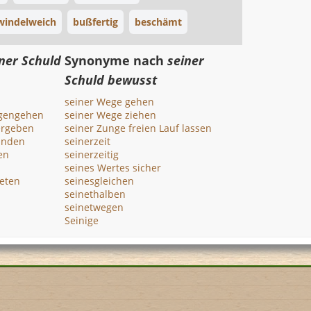
windelweich
bußfertig
beschämt
ner Schuld
Synonyme nach
seiner
Schuld bewusst
seiner Wege gehen
egengehen
seiner Wege ziehen
ergeben
seiner Zunge freien Lauf lassen
binden
seinerzeit
en
seinerzeitig
seines Wertes sicher
eten
seinesgleichen
seinethalben
seinetwegen
Seinige