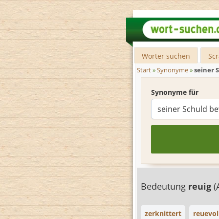
Wörter suchen
Sc
Start
»
Synonyme
»
seiner 
Synonyme für
Bedeutung
reuig
(
zerknittert
reuevol