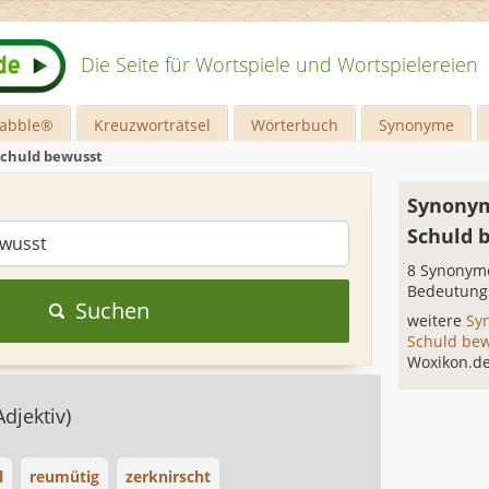
Die Seite für Wortspiele und Wortspielereien
rabble®
Kreuzworträtsel
Wörterbuch
Synonyme
Schuld bewusst
Synonym
Schuld 
8 Synonyme
Bedeutung
Suchen
weitere
Sy
Schuld be
Woxikon.d
Adjektiv)
l
reumütig
zerknirscht