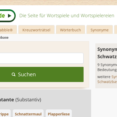
Die Seite für Wortspiele und Wortspielereien
rabble®
Kreuzworträtsel
Wörterbuch
Synonyme
zbase
Synonym
Schwatz
9 Synonyme
Bedeutung
Suchen
weitere
Sy
Schwatzba
htante
(Substantiv)
rippe
Schnattermaul
Plapperliese