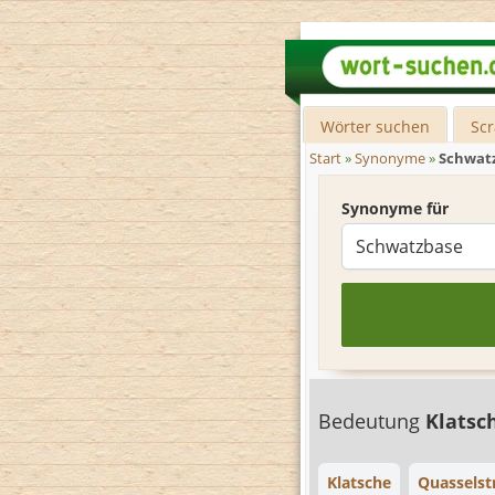
Wörter suchen
Sc
Start
»
Synonyme
»
Schwat
Synonyme für
Bedeutung
Klatsc
Klatsche
Quasselst