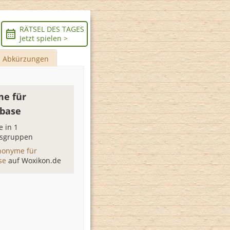
RÄTSEL DES TAGES
Jetzt spielen >
Abkürzungen
e für
base
 in 1
sgruppen
nonyme für
se
auf Woxikon.de