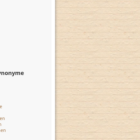
Synonyme
e
den
n
hen