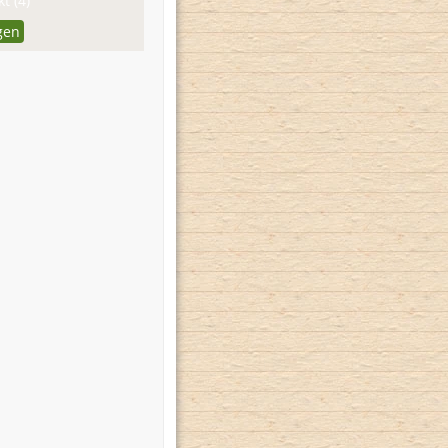
t (4)
gen