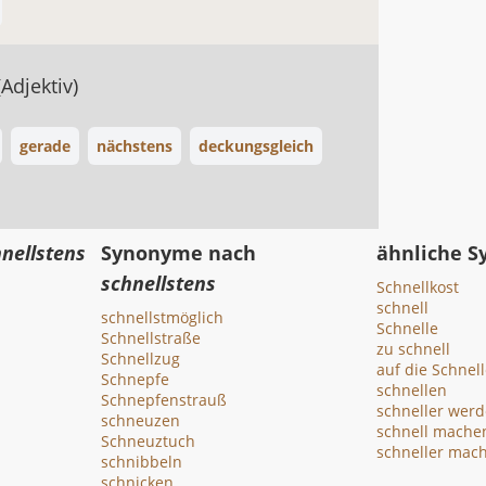
(Adjektiv)
gerade
nächstens
deckungsgleich
nellstens
Synonyme nach
ähnliche 
schnellstens
Schnellkost
schnell
schnellstmöglich
Schnelle
Schnellstraße
zu schnell
Schnellzug
auf die Schnell
Schnepfe
schnellen
Schnepfenstrauß
schneller wer
schneuzen
schnell mache
Schneuztuch
schneller mac
schnibbeln
schnicken