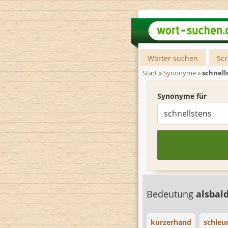
Wörter suchen
Sc
Start
»
Synonyme
»
schnell
Synonyme für
Bedeutung
alsbal
kurzerhand
schleu