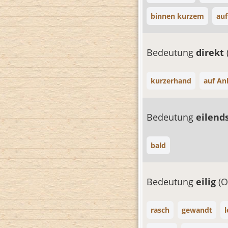
binnen kurzem
auf
Bedeutung
direkt
kurzerhand
auf An
Bedeutung
eilend
bald
Bedeutung
eilig
(O
rasch
gewandt
l