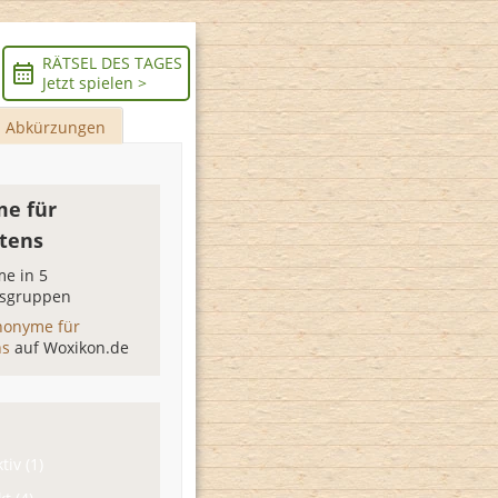
RÄTSEL DES TAGES
Jetzt spielen >
Abkürzungen
e für
stens
e in 5
sgruppen
nonyme für
ns
auf Woxikon.de
tiv (1)