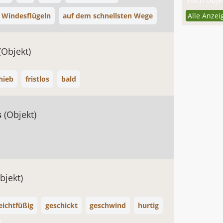
nach Objek
 Windesflügeln
auf dem schnellsten Wege
Alle Anzei
(Objekt)
hieb
fristlos
bald
s
(Objekt)
bjekt)
eichtfüßig
geschickt
geschwind
hurtig