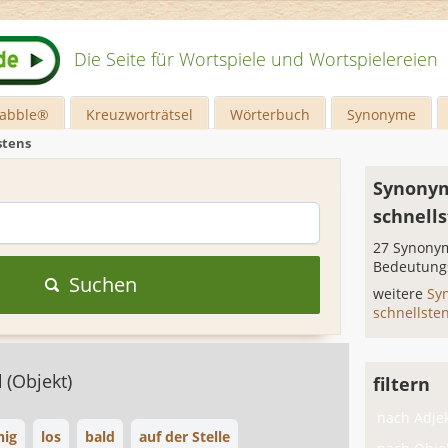
Die Seite für Wortspiele und Wortspielereien
rabble®
Kreuzworträtsel
Wörterbuch
Synonyme
stens
Synonym
schnell
27 Synonym
Bedeutung
Suchen
weitere
Sy
schnellste
d
(Objekt)
filtern
nach Adjek
nig
los
bald
auf der Stelle