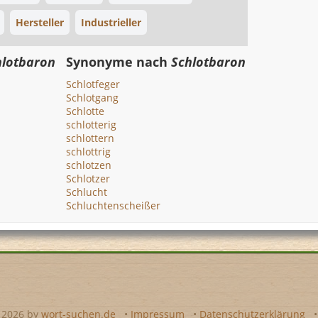
Hersteller
Industrieller
hlotbaron
Synonyme nach
Schlotbaron
Schlotfeger
Schlotgang
Schlotte
schlotterig
schlottern
schlottrig
schlotzen
Schlotzer
Schlucht
Schluchtenscheißer
- 2026 by
wort-suchen.de
•
Impressum
•
Datenschutzerklärung