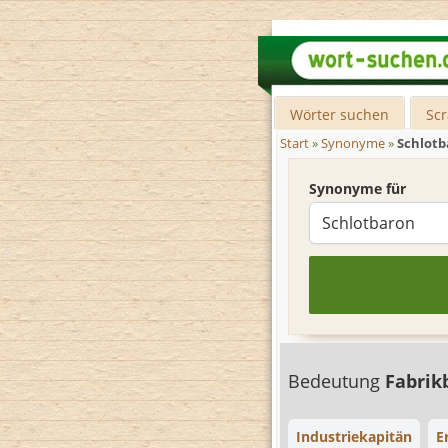
Wörter suchen
Sc
Start
»
Synonyme
»
Schlotb
Synonyme für
Bedeutung
Fabrik
Industriekapitän
E