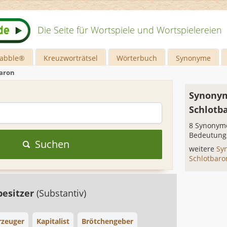
Die Seite für Wortspiele und Wortspielereien
rabble®
Kreuzworträtsel
Wörterbuch
Synonyme
aron
Synonym
Schlotb
8 Synonyme
Bedeutung
Suchen
weitere
Sy
Schlotbar
besitzer
(Substantiv)
rzeuger
Kapitalist
Brötchengeber