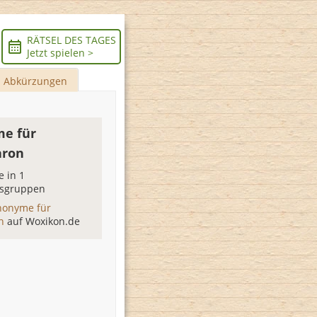
RÄTSEL DES TAGES
Jetzt spielen >
Abkürzungen
e für
aron
 in 1
sgruppen
nonyme für
on
auf Woxikon.de