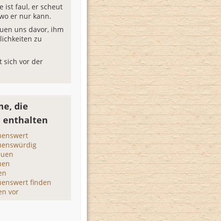
 ist faul, er scheut
 wo er nur kann.
uen uns davor, ihm
ichkeiten zu
t sich vor der
e, die
 enthalten
uenswert
uenswürdig
euen
uen
en
enswert finden
en vor