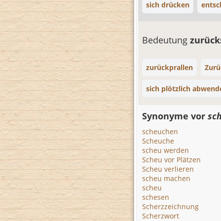
sich drücken
entsc
Bedeutung
zurüc
zurückprallen
Zurü
sich plötzlich abwend
Synonyme vor
sc
scheuchen
Scheuche
scheu werden
Scheu vor Plätzen
Scheu verlieren
scheu machen
scheu
schesen
Scherzzeichnung
Scherzwort