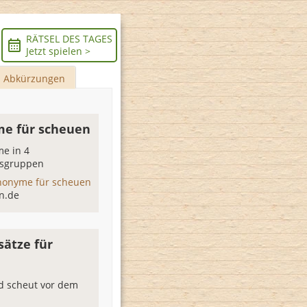
RÄTSEL DES TAGES
Jetzt spielen >
Abkürzungen
e für scheuen
e in 4
sgruppen
nonyme für scheuen
n.de
sätze für
n
d scheut vor dem