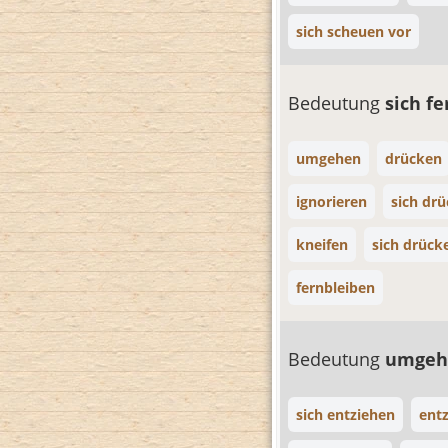
sich scheuen vor
Bedeutung
sich f
umgehen
drücken
ignorieren
sich dr
kneifen
sich drüc
fernbleiben
Bedeutung
umge
sich entziehen
ent