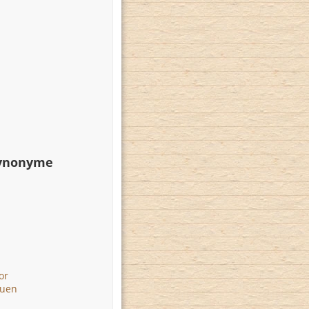
Synonyme
or
euen