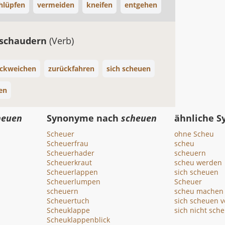
hlüpfen
vermeiden
kneifen
entgehen
kschaudern
(Verb)
ckweichen
zurückfahren
sich scheuen
en
heuen
Synonyme nach
scheuen
ähnliche 
Scheuer
ohne Scheu
Scheuerfrau
scheu
Scheuerhader
scheuern
Scheuerkraut
scheu werden
Scheuerlappen
sich scheuen
Scheuerlumpen
Scheuer
scheuern
scheu machen
Scheuertuch
sich scheuen v
Scheuklappe
sich nicht sch
Scheuklappenblick