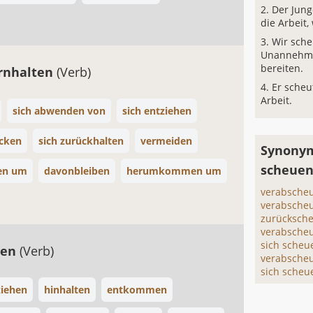
Der Junge
die Arbeit,
Wir sche
Unannehml
bereiten.
ernhalten
(Verb)
Er scheu
Arbeit.
sich abwenden von
sich entziehen
ücken
sich zurückhalten
vermeiden
Synonym
scheuen
ken um
davonbleiben
herumkommen um
verabsche
verabsche
zurücksch
verabsche
sich scheu
hen
(Verb)
verabscheu
sich scheu
ziehen
hinhalten
entkommen