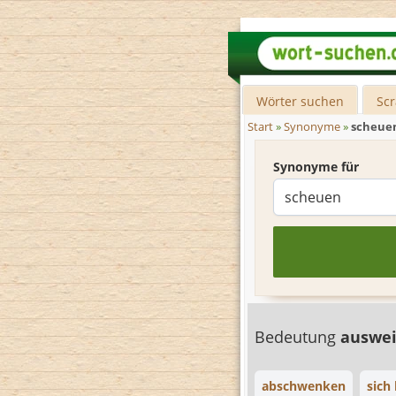
Wörter suchen
Sc
Start
»
Synonyme
»
scheue
Synonyme für
Bedeutung
auswe
abschwenken
sich