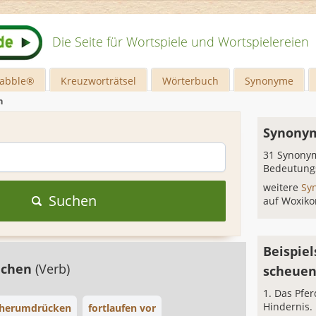
Die Seite für Wortspiele und Wortspielereien
rabble®
Kreuzworträtsel
Wörterbuch
Synonyme
n
Synonym
31 Synonym
Bedeutung
weitere
Sy
Suchen
auf Woxiko
Beispiel
ichen
(Verb)
scheue
Das Pfer
Hindernis.
 herumdrücken
fortlaufen vor