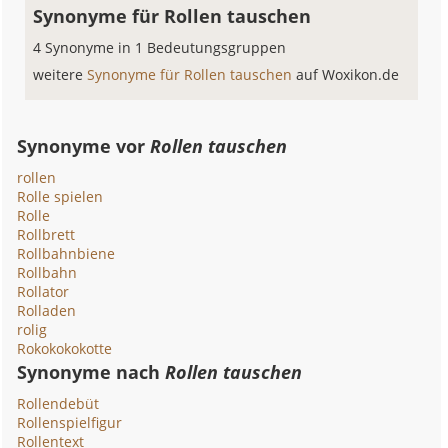
Synonyme für Rollen tauschen
4 Synonyme in 1 Bedeutungsgruppen
weitere
Synonyme für Rollen tauschen
auf Woxikon.de
Synonyme vor
Rollen tauschen
rollen
Rolle spielen
Rolle
Rollbrett
Rollbahnbiene
Rollbahn
Rollator
Rolladen
rolig
Rokokokokotte
Synonyme nach
Rollen tauschen
Rollendebüt
Rollenspielfigur
Rollentext