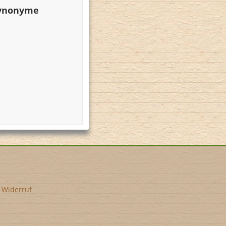
Synonyme
•
Widerruf