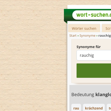
Wörter suchen
Sc
Start
»
Synonyme
»
rauchig
Synonyme für
Bedeutung
klangl
rau
krächzend
t