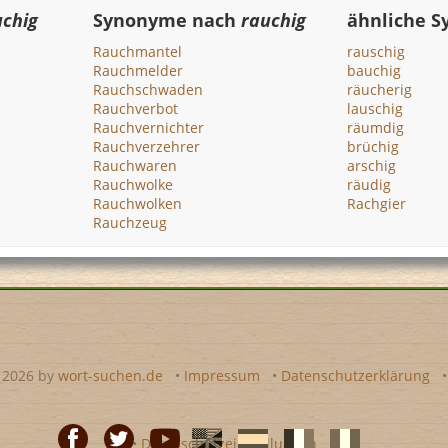
uchig
Synonyme nach
rauchig
ähnliche 
Rauchmantel
rauschig
Rauchmelder
bauchig
Rauchschwaden
räucherig
Rauchverbot
lauschig
Rauchvernichter
räumdig
Rauchverzehrer
brüchig
Rauchwaren
arschig
Rauchwolke
räudig
Rauchwolken
Rachgier
Rauchzeug
- 2026 by
wort-suchen.de
•
Impressum
•
Datenschutzerklärung
•
Datenschutzeinstellungen