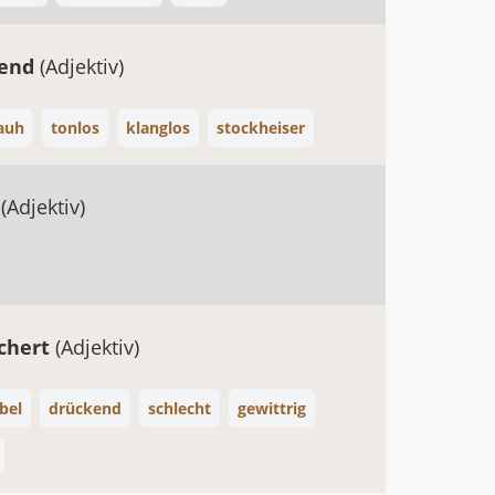
zend
(Adjektiv)
auh
tonlos
klanglos
stockheiser
g
(Adjektiv)
chert
(Adjektiv)
bel
drückend
schlecht
gewittrig