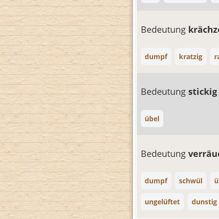
Bedeutung
kräch
dumpf
kratzig
r
Bedeutung
sticki
übel
Bedeutung
verräu
dumpf
schwül
ü
ungelüftet
dunstig