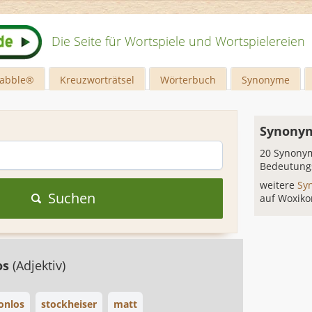
Die Seite für Wortspiele und Wortspielereien
rabble®
Kreuzworträtsel
Wörterbuch
Synonyme
Synonym
20 Synonym
Bedeutung
weitere
Sy
Suchen
auf Woxiko
os
(Adjektiv)
onlos
stockheiser
matt