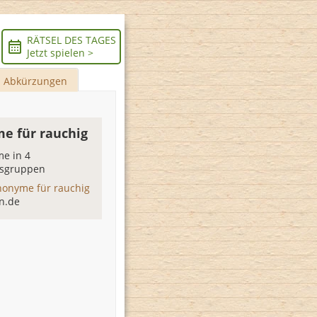
RÄTSEL DES TAGES
Jetzt spielen >
Abkürzungen
e für rauchig
e in 4
sgruppen
nonyme für rauchig
n.de