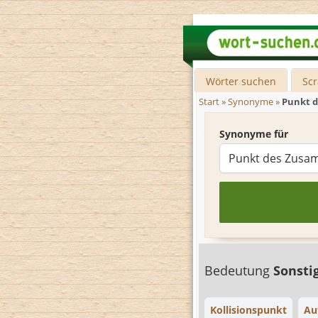
Wörter suchen
Sc
Start
»
Synonyme
»
Punkt 
Synonyme für
Bedeutung
Sonsti
Kollisionspunkt
Au