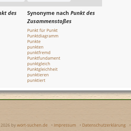
nkt des
Synonyme nach
Punkt des
Zusammenstoßes
Punkt für Punkt
Punktdiagramm
Punkte
punkten
punktfremd
Punktfundament
punktgleich
Punktgleichheit
punktieren
punktiert
- 2026 by
wort-suchen.de
•
Impressum
•
Datenschutzerklärung