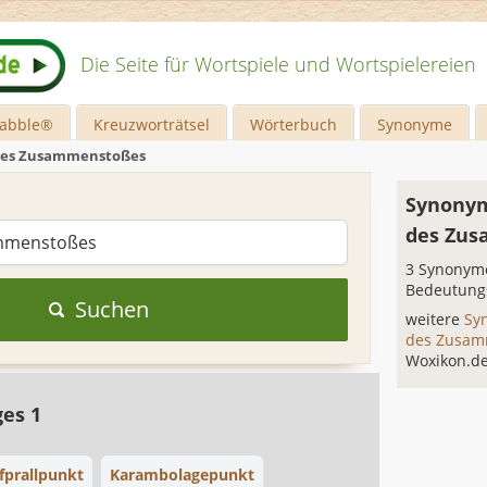
Die Seite für Wortspiele und Wortspielereien
rabble®
Kreuzworträtsel
Wörterbuch
Synonyme
des Zusammenstoßes
Synonym
des Zu
3 Synonyme
Bedeutung
Suchen
weitere
Sy
des Zusa
Woxikon.d
ges 1
fprallpunkt
Karambolagepunkt