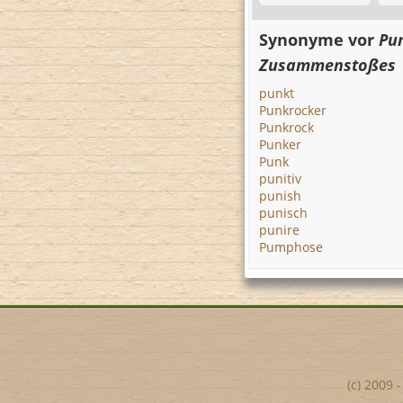
Synonyme vor
Pu
Zusammenstoßes
punkt
Punkrocker
Punkrock
Punker
Punk
punitiv
punish
punisch
punire
Pumphose
(c) 2009 