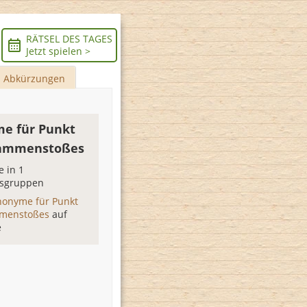
RÄTSEL DES TAGES
Jetzt spielen >
Abkürzungen
e für Punkt
sammenstoßes
 in 1
sgruppen
nonyme für Punkt
mmenstoßes
auf
e