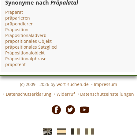
Synonyme nach
Präpalatal
Präparat
präparieren
präpondieren
Präposition
Präpositionaladverb
präpositionales Objekt
präpositionales Satzglied
Präpositionalobjekt
Präpositionalphrase
präpotent
(c) 2009 - 2026 by
wort-suchen.de
•
Impressum
•
Datenschutzerklärung
•
Widerruf
•
Datenschutzeinstellungen
Facebook
Twitter
Youtube