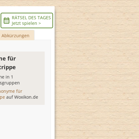
RÄTSEL DES TAGES
Jetzt spielen >
Abkürzungen
e für
trippe
e in 1
sgruppen
nonyme für
ppe
auf Woxikon.de