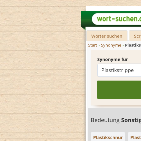
Wörter suchen
Sc
Start
»
Synonyme
»
Plastik
Synonyme für
Bedeutung
Sonsti
Plastikschnur
Plas