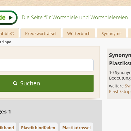
Die Seite für Wortspiele und Wortspielereien
rabble®
Kreuzworträtsel
Wörterbuch
Synonyme
strippe
Synonym
Plastiks
10 Synonym
Bedeutung
Suchen
weitere
Sy
Plastikstri
ges 1
tikband
Plastikbindfaden
Plastikdrossel