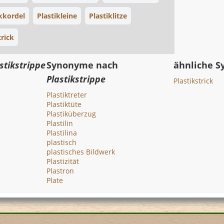
ikkordel
Plastikleine
Plastiklitze
trick
stikstrippe
Synonyme nach
ähnliche 
Plastikstrippe
Plastikstrick
Plastiktreter
Plastiktüte
Plastiküberzug
Plastilin
Plastilina
plastisch
plastisches Bildwerk
Plastizität
Plastron
Plate