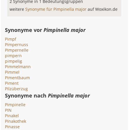
2 Synonyme in 1 Bedeutungsgruppen
weitere
Synonyme für Pimpinella major
auf Woxikon.de
Synonyme vor
Pimpinella major
Pimpf
Pimpernuss
Pimpernelle
pimpern
pimpelig
Pimmelmann
Pimmel
Pimentbaum
Piment
Pilzüberzug
Synonyme nach
Pimpinella major
Pimpinelle
PIN
Pinakel
Pinakothek
Pinasse