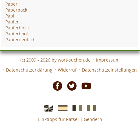
Paper
Paperback
Papi
Papier
Papierblock
Papierboot
Papierdeutsch
(c) 2009 - 2026 by
wort-suchen.de
•
Impressum
•
Datenschutzerklärung
•
Widerruf
•
Datenschutzeinstellungen
Facebook
Twitter
Youtube
Linktipps für Rätsel
|
Gendern
Englische
Spanische
französiche
italienische
wort-
wort-
Kreuzworträtsel-
Kreuzworträtsel-