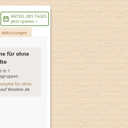
RÄTSEL DES TAGES
Jetzt spielen >
Abkürzungen
e für ohne
dte
 in 1
sgruppen
nonyme für ohne
e
auf Woxikon.de