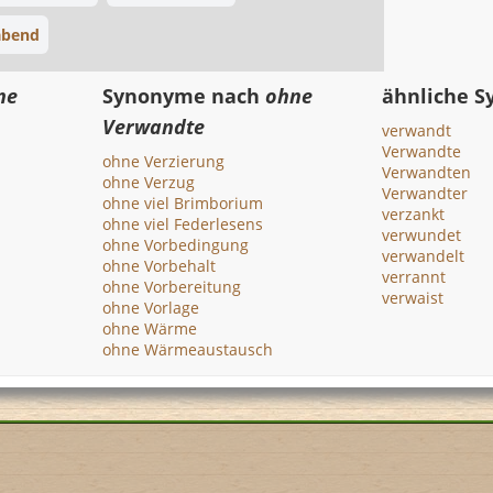
abend
ne
Synonyme nach
ohne
ähnliche 
Verwandte
verwandt
Verwandte
ohne Verzierung
Verwandten
ohne Verzug
Verwandter
ohne viel Brimborium
verzankt
ohne viel Federlesens
verwundet
ohne Vorbedingung
verwandelt
ohne Vorbehalt
verrannt
ohne Vorbereitung
verwaist
ohne Vorlage
ohne Wärme
ohne Wärmeaustausch