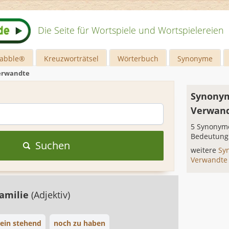
Die Seite für Wortspiele und Wortspielereien
rabble®
Kreuzworträtsel
Wörterbuch
Synonyme
erwandte
Synonym
Verwan
5 Synonyme
Bedeutung
Suchen
weitere
Sy
Verwandt
amilie
(Adjektiv)
lein stehend
noch zu haben