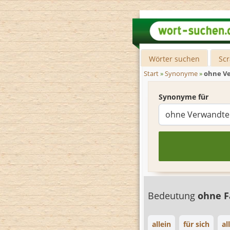
Wörter suchen
Sc
Start
»
Synonyme
»
ohne V
Synonyme für
Bedeutung
ohne F
allein
für sich
al