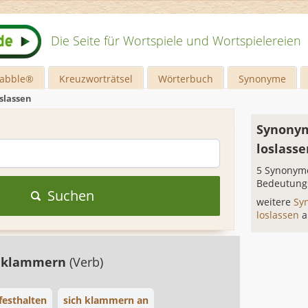
Die Seite für Wortspiele und Wortspielereien
rabble®
Kreuzworträtsel
Wörterbuch
Synonyme
oslassen
Synonym
loslasse
5 Synonyme
Bedeutung
Suchen
weitere
Sy
loslassen
a
anklammern
(Verb)
 festhalten
sich klammern an