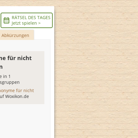
RÄTSEL DES TAGES
Jetzt spielen >
Abkürzungen
e für nicht
n
 in 1
sgruppen
nonyme für nicht
uf Woxikon.de