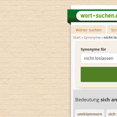
Wörter suchen
Sc
Start
»
Synonyme
»
nicht l
Synonyme für
Bedeutung
sich 
umklammern
sich