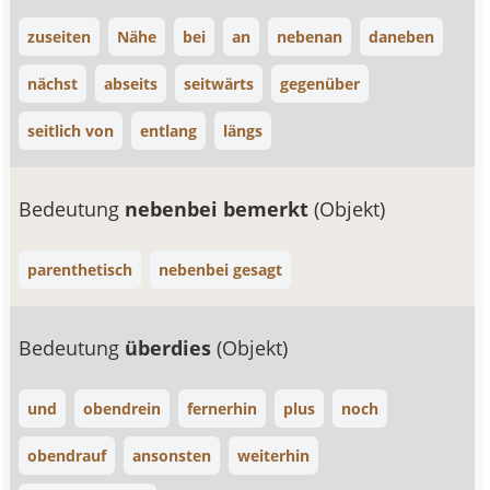
zuseiten
Nähe
bei
an
nebenan
daneben
nächst
abseits
seitwärts
gegenüber
seitlich von
entlang
längs
Bedeutung
nebenbei bemerkt
(Objekt)
parenthetisch
nebenbei gesagt
Bedeutung
überdies
(Objekt)
und
obendrein
fernerhin
plus
noch
obendrauf
ansonsten
weiterhin