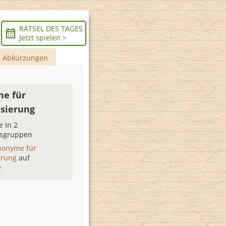
RÄTSEL DES TAGES
Jetzt spielen >
Abkürzungen
e für
sierung
 in 2
sgruppen
nonyme für
erung
auf
e