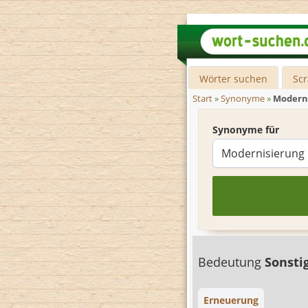
Wörter suchen
Sc
Start
»
Synonyme
»
Modern
Synonyme für
Bedeutung
Sonsti
Erneuerung