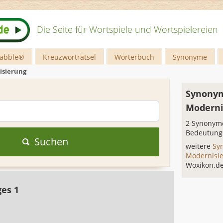
Die Seite für Wortspiele und Wortspielereien
rabble®
Kreuzworträtsel
Wörterbuch
Synonyme
isierung
Synonym
Moderni
2 Synonyme
Bedeutung
Suchen
weitere
Sy
Modernisi
Woxikon.d
ges 1