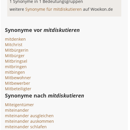
1 Synonyme in 1 Bedeutungsgruppen
weitere
Synonyme für mitdiskutieren
auf Woxikon.de
Synonyme vor
mitdiskutieren
mitdenken
Mitchrist
Mitbürgerin
Mitbürger
Mitbringsel
mitbringen
mitbingen
Mitbewohner
Mitbewerber
Mitbeteiligter
Synonyme nach
mitdiskutieren
Miteigentümer
miteinander
miteinander ausgleichen
miteinander auskommen
miteinander schlafen