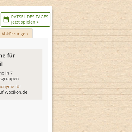
RÄTSEL DES TAGES
Jetzt spielen >
Abkürzungen
e für
l
e in 7
sgruppen
nonyme für
uf Woxikon.de