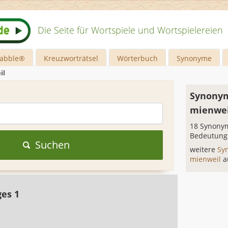
Die Seite für Wortspiele und Wortspielereien
rabble®
Kreuzworträtsel
Wörterbuch
Synonyme
il
Synonym
mienwei
18 Synonym
Bedeutung
Suchen
weitere
Sy
mienweil
a
ges 1