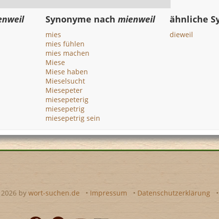
enweil
Synonyme nach
mienweil
ähnliche 
mies
dieweil
mies fühlen
mies machen
Miese
Miese haben
Mieselsucht
Miesepeter
miesepeterig
miesepetrig
miesepetrig sein
- 2026 by
wort-suchen.de
•
Impressum
•
Datenschutzerklärung