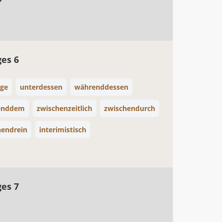
ges 6
nge
unterdessen
währenddessen
enddem
zwischenzeitlich
zwischendurch
hendrein
interimistisch
ges 7