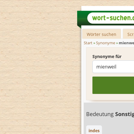
Wörter suchen
Sc
Start
»
Synonyme
»
mienwe
Synonyme für
Bedeutung
Sonsti
indes