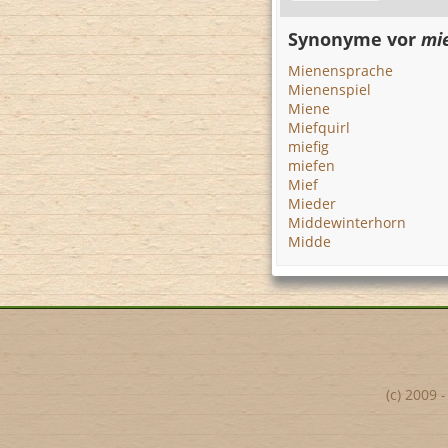
Synonyme vor
mi
Mienensprache
Mienenspiel
Miene
Miefquirl
miefig
miefen
Mief
Mieder
Middewinterhorn
Midde
(c) 2009 