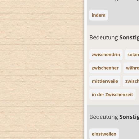
indem
Bedeutung
Sonsti
zwischendrin
sola
zwischenher
währ
mittlerweile
zwisc
in der Zwischenzeit
Bedeutung
Sonsti
einstweilen