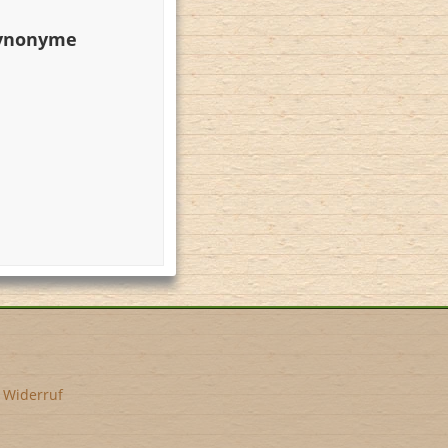
Synonyme
•
Widerruf