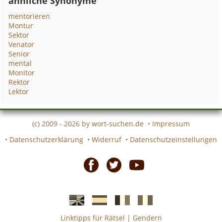
ähnliche Synonyme
mentorieren
Montur
Sektor
Venator
Senior
mental
Monitor
Rektor
Lektor
(c) 2009 - 2026 by
wort-suchen.de
•
Impressum
•
Datenschutzerklärung
•
Widerruf
•
Datenschutzeinstellungen
Facebook
Twitter
Youtube
Linktipps für Rätsel
|
Gendern
Englische
Spanische
französiche
italienische