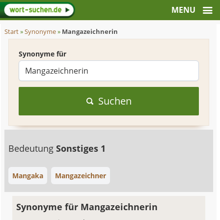
Start
»
Synonyme
»
Mangazeichnerin
Synonyme für
Suchen
Bedeutung
Sonstiges 1
Mangaka
Mangazeichner
Synonyme für Mangazeichnerin