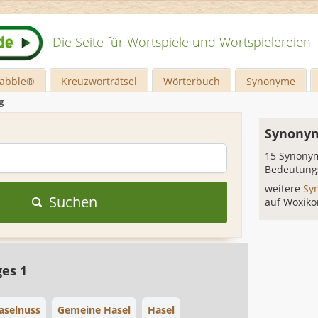
Die Seite für Wortspiele und Wortspielereien
rabble®
Kreuzworträtsel
Wörterbuch
Synonyme
g
Synonym
15 Synonym
Bedeutung
weitere
Sy
Suchen
auf Woxiko
ges 1
aselnuss
Gemeine Hasel
Hasel