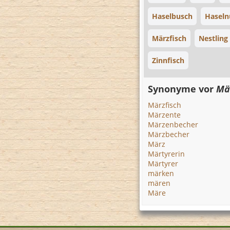
Haselbusch
Haseln
Märzfisch
Nestling
Zinnfisch
Synonyme vor
Mä
Märzfisch
Märzente
Märzenbecher
Märzbecher
März
Märtyrerin
Märtyrer
märken
mären
Märe