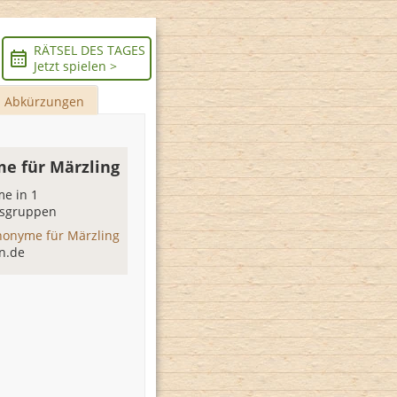
RÄTSEL DES TAGES
Jetzt spielen >
Abkürzungen
e für Märzling
e in 1
sgruppen
nonyme für Märzling
n.de