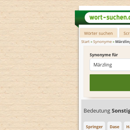
Wörter suchen
Sc
Start
»
Synonyme
»
Märzlin
Synonyme für
Bedeutung
Sonsti
Springer
Dase
H