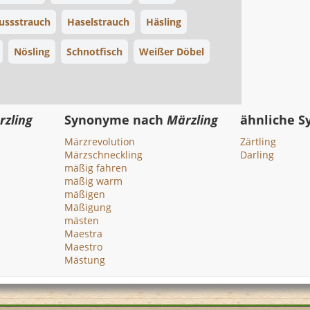
ussstrauch
Haselstrauch
Häsling
Nösling
Schnotfisch
Weißer Döbel
rzling
Synonyme nach
Märzling
ähnliche 
Märzrevolution
Zärtling
Märzschneckling
Darling
mäßig fahren
mäßig warm
mäßigen
Mäßigung
mästen
Maestra
Maestro
Mästung