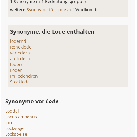
1 Synonyme in 1 Bedeutungsgruppen
weitere
Synonyme für Lode
auf Woxikon.de
Synonyme, die Lode enthalten
lodernd
Reneklode
verlodern
auflodern
lodern
Loden
Philodendron
Stocklode
Synonyme vor
Lode
Loddel
Locus amoenus
loco
Lockvogel
Lockspeise