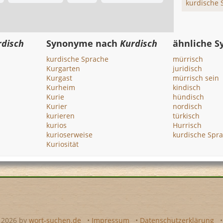
kurdische 
rdisch
Synonyme nach
Kurdisch
ähnliche 
kurdische Sprache
mürrisch
Kurgarten
juridisch
Kurgast
mürrisch sein
Kurheim
kindisch
Kurie
hündisch
Kurier
nordisch
kurieren
türkisch
kurios
Hurrisch
kurioserweise
kurdische Spr
Kuriosität
- 2026 by
wort-suchen.de
•
Impressum
•
Datenschutzerklärung