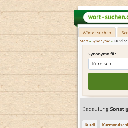
Wörter suchen
Sc
Start
»
Synonyme
»
Kurdisc
Synonyme für
Bedeutung
Sonsti
Kurdi
Kurmandschi