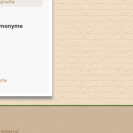
Sprache
Synonyme
ache
•
Widerruf