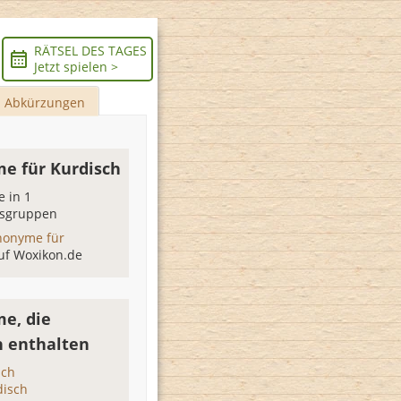
RÄTSEL DES TAGES
Jetzt spielen >
Abkürzungen
e für Kurdisch
 in 1
sgruppen
nonyme für
uf Woxikon.de
e, die
h enthalten
sch
disch