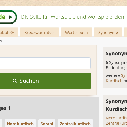
Die Seite für Wortspiele und Wortspielereien
rabble®
Kreuzworträtsel
Wörterbuch
Synonyme
h
Synonym
6 Synonyme
Bedeutung
weitere
Sy
Suchen
Kurdisch
a
Synonym
ges 1
Kurdisc
Nordkurdi
Zentralkur
Nordkurdisch
Sorani
Zentralkurdisch