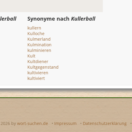
lerball
Synonyme nach
Kullerball
kullern
Kulloche
Kulmerland
Kulmination
kulminieren
Kult
Kultdiener
Kultgegenstand
kultivieren
kultiviert
- 2026 by
wort-suchen.de
•
Impressum
•
Datenschutzerklärung