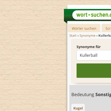
Wörter suchen
Sc
Start
»
Synonyme
»
Kullerb
Synonyme für
Bedeutung
Sonsti
Kugel