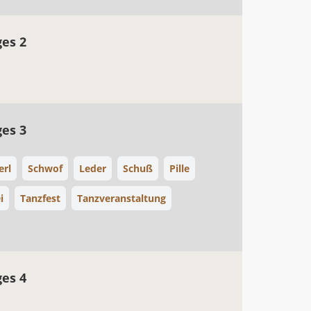
ges 2
ges 3
erl
Schwof
Leder
Schuß
Pille
i
Tanzfest
Tanzveranstaltung
ges 4