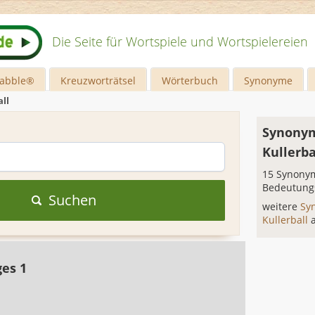
Die Seite für Wortspiele und Wortspielereien
rabble®
Kreuzworträtsel
Wörterbuch
Synonyme
all
Synonym
Kullerba
15 Synonym
Bedeutung
Suchen
weitere
Sy
Kullerball
ges 1