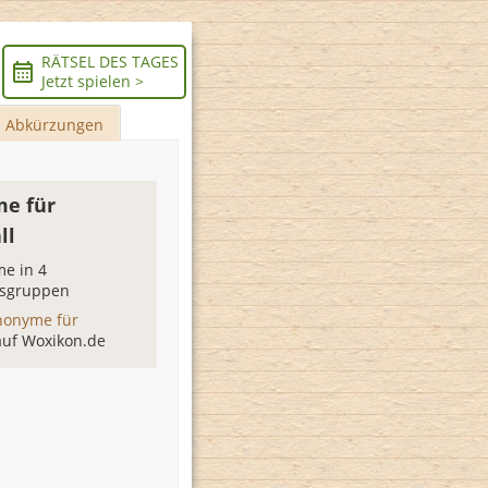
RÄTSEL DES TAGES
Jetzt spielen >
Abkürzungen
e für
ll
e in 4
sgruppen
nonyme für
auf Woxikon.de