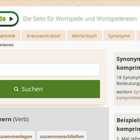
Die Seite für Wortspiele und Wortspielereien
rabble®
Kreuzworträtsel
Wörterbuch
Synonyme
mieren
Synonym
kompri
18 Synonym
Bedeutung
Suchen
weitere
Sy
komprimie
hern
(Verb)
Beispiel
kompri
usammenlegen
zusammenschließen
Mal sehe