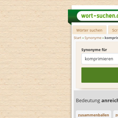
Wörter suchen
Sc
Start
»
Synonyme
»
kompri
Synonyme für
Bedeutung
anreic
zusammenballen
z