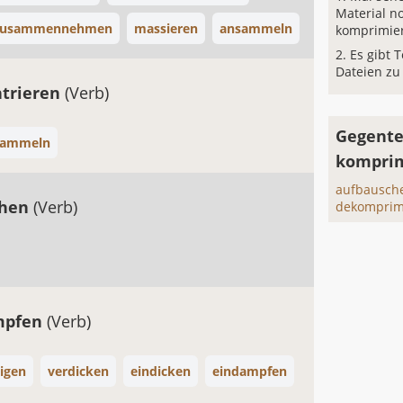
Material n
zusammennehmen
massieren
ansammeln
komprimie
Es gibt 
Dateien zu
trieren
(Verb)
Gegente
sammeln
kompri
aufbausch
chen
(Verb)
dekomprim
mpfen
(Verb)
sigen
verdicken
eindicken
eindampfen