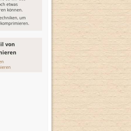
och etwas
ren können.
Techniken, um
 komprimieren.
il von
mieren
en
ieren