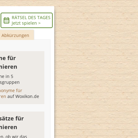
RÄTSEL DES TAGES
Jetzt spielen >
Abkürzungen
e für
mieren
e in 5
sgruppen
nonyme für
ren
auf Woxikon.de
sätze für
mieren
n, ob wir das