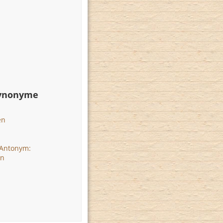
Synonyme
en
Antonym:
en