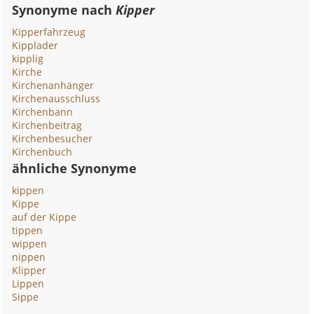
Synonyme nach
Kipper
Kipperfahrzeug
Kipplader
kipplig
Kirche
Kirchenanhänger
Kirchenausschluss
Kirchenbann
Kirchenbeitrag
Kirchenbesucher
Kirchenbuch
ähnliche Synonyme
kippen
Kippe
auf der Kippe
tippen
wippen
nippen
Klipper
Lippen
Sippe