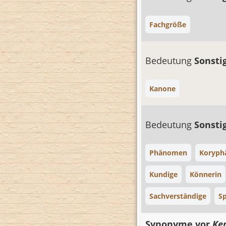
Fachgröße
Bedeutung
Sonsti
Kanone
Bedeutung
Sonsti
Phänomen
Koryph
Kundige
Könnerin
Sachverständige
Sp
Synonyme vor
Ke