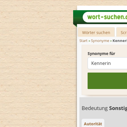
Wörter suchen
Sc
Start
»
Synonyme
»
Kenner
Synonyme für
Bedeutung
Sonsti
Autorität