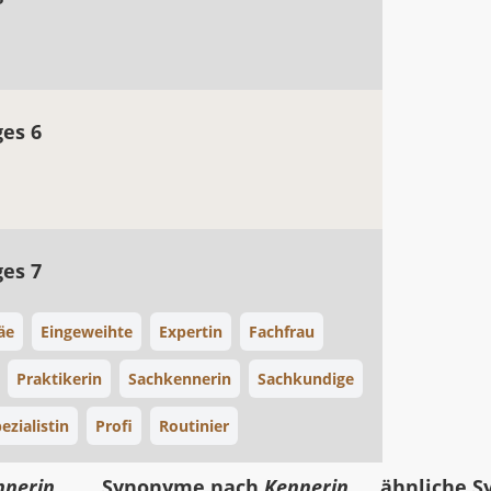
ges 6
ges 7
äe
Eingeweihte
Expertin
Fachfrau
Praktikerin
Sachkennerin
Sachkundige
ezialistin
Profi
Routinier
nnerin
Synonyme nach
Kennerin
ähnliche 