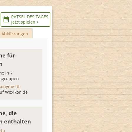
RÄTSEL DES TAGES
Jetzt spielen >
Abkürzungen
e für
n
e in 7
sgruppen
nonyme für
uf Woxikon.de
e, die
n enthalten
rin