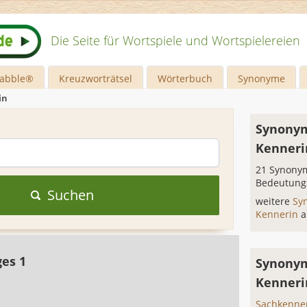
Die Seite für Wortspiele und Wortspielereien
rabble®
Kreuzworträtsel
Wörterbuch
Synonyme
in
Synonym
Kenneri
21 Synonym
Bedeutung
Suchen
weitere
Sy
Kennerin
a
ges 1
Synonym
Kenneri
Sachkenne