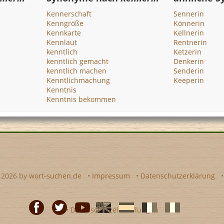
Kennerschaft
Sennerin
Kenngröße
Könnerin
Kennkarte
Kellnerin
Kennlaut
Rentnerin
kenntlich
Ketzerin
kenntlich gemacht
Denkerin
kenntlich machen
Senderin
Kenntlichmachung
Keeperin
Kenntnis
Kenntnis bekommen
- 2026 by
wort-suchen.de
•
Impressum
•
Datenschutzerklärung
•
Datenschutzeinstellungen