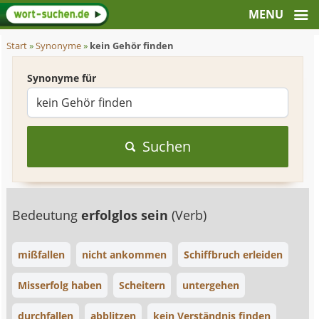
Start
»
Synonyme
»
kein Gehör finden
Synonyme für
Suchen
Bedeutung
erfolglos sein
(Verb)
mißfallen
nicht ankommen
Schiffbruch erleiden
Misserfolg haben
Scheitern
untergehen
durchfallen
abblitzen
kein Verständnis finden