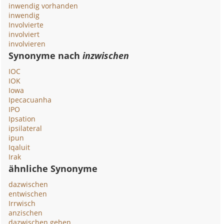
inwendig vorhanden
inwendig
Involvierte
involviert
involvieren
Synonyme nach
inzwischen
IOC
IOK
Iowa
Ipecacuanha
IPO
Ipsation
ipsilateral
ipun
Iqaluit
Irak
ähnliche Synonyme
dazwischen
entwischen
Irrwisch
anzischen
dazwischen gehen