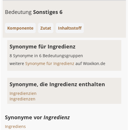
Bedeutung
Sonstiges 6
Komponente
Zutat
Inhaltsstoff
Synonyme für Ingredienz
8 Synonyme in 6 Bedeutungsgruppen
weitere
Synonyme für Ingredienz
auf Woxikon.de
Synonyme, die Ingredienz enthalten
Ingredienzien
Ingredienzen
Synonyme vor
Ingredienz
Ingrediens