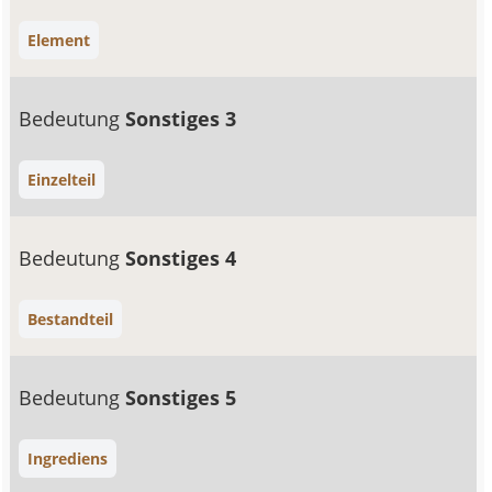
Element
Bedeutung
Sonstiges 3
Einzelteil
Bedeutung
Sonstiges 4
Bestandteil
Bedeutung
Sonstiges 5
Ingrediens