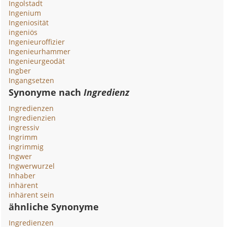
Ingolstadt
Ingenium
Ingeniosität
ingeniös
Ingenieuroffizier
Ingenieurhammer
Ingenieurgeodät
Ingber
Ingangsetzen
Synonyme nach
Ingredienz
Ingredienzen
Ingredienzien
ingressiv
Ingrimm
ingrimmig
Ingwer
Ingwerwurzel
Inhaber
inhärent
inhärent sein
ähnliche Synonyme
Ingredienzen