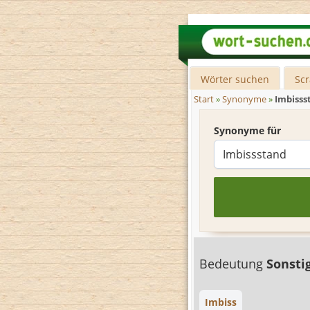
Wörter suchen
Sc
Start
»
Synonyme
»
Imbisss
Synonyme für
Bedeutung
Sonsti
Imbiss