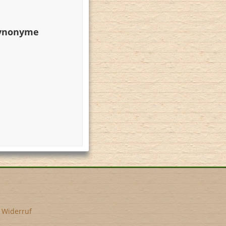
Synonyme
•
Widerruf