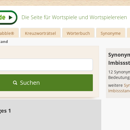
Die Seite für Wortspiele und Wortspielereien
rabble®
Kreuzworträtsel
Wörterbuch
Synonyme
tand
Synonym
Imbisss
12 Synonym
Bedeutung
Suchen
weitere
Sy
Imbisssta
ges 1