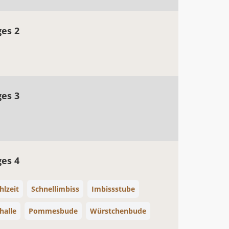
ges 2
ges 3
ges 4
lzeit
Schnellimbiss
Imbissstube
halle
Pommesbude
Würstchenbude