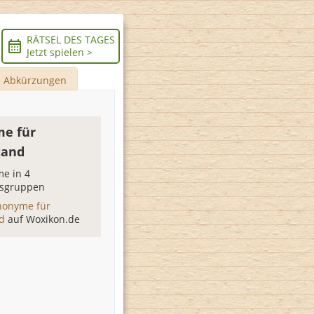
RÄTSEL DES TAGES
Jetzt spielen >
Abkürzungen
e für
tand
e in 4
sgruppen
nonyme für
nd
auf Woxikon.de