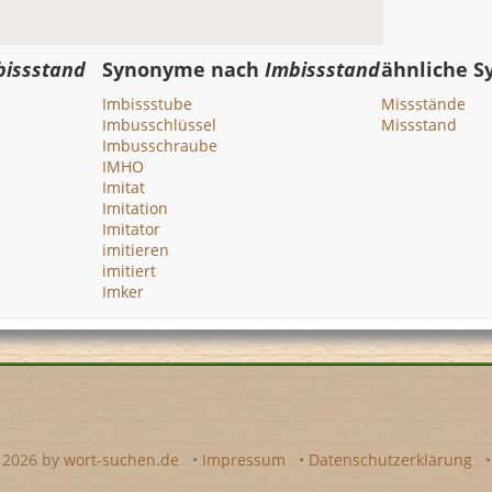
bissstand
Synonyme nach
Imbissstand
ähnliche 
Imbissstube
Missstände
Imbusschlüssel
Missstand
Imbusschraube
IMHO
Imitat
Imitation
Imitator
imitieren
imitiert
Imker
- 2026 by
wort-suchen.de
•
Impressum
•
Datenschutzerklärung