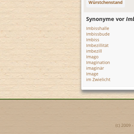
Würstchenstand
Synonyme vor
Im
Imbisshalle
Imbissbude
Imbiss
Imbezillität
imbezill
Imago
Imagination
imaginär
Image
im Zwielicht
(c) 2009 