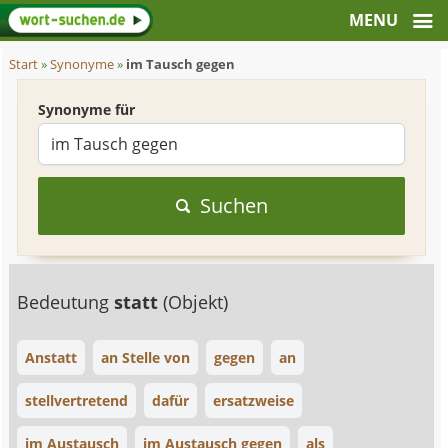
Start
»
Synonyme
»
im Tausch gegen
Synonyme für
Suchen
Bedeutung
statt
(Objekt)
Anstatt
an Stelle von
gegen
an
stellvertretend
dafür
ersatzweise
im Austausch
im Austausch gegen
als