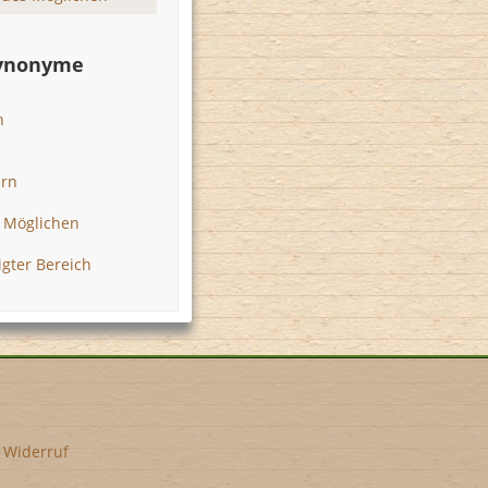
Synonyme
n
ern
s Möglichen
gter Bereich
•
Widerruf