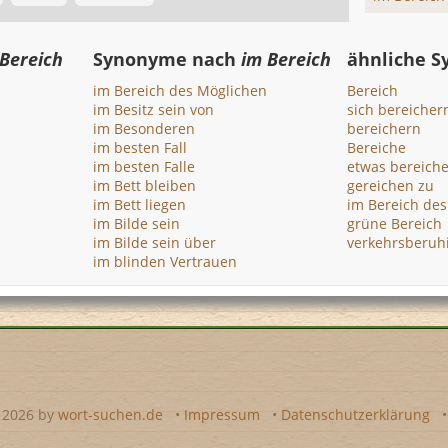
Bereich
Synonyme nach
im Bereich
ähnliche 
im Bereich des Möglichen
Bereich
im Besitz sein von
sich bereicher
im Besonderen
bereichern
im besten Fall
Bereiche
im besten Falle
etwas bereich
im Bett bleiben
gereichen zu
im Bett liegen
im Bereich de
im Bilde sein
grüne Bereich
im Bilde sein über
verkehrsberuhi
im blinden Vertrauen
- 2026 by
wort-suchen.de
•
Impressum
•
Datenschutzerklärung