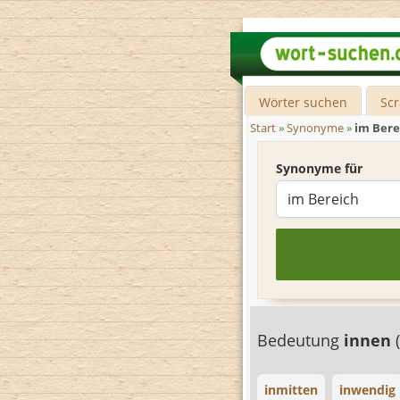
Wörter suchen
Sc
Start
»
Synonyme
»
im Bere
Synonyme für
Bedeutung
innen
inmitten
inwendig