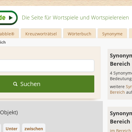
Die Seite für Wortspiele und Wortspielereien
rabble®
Kreuzworträtsel
Wörterbuch
Synonyme
ich
Synonym
Bereich
4 Synonyme
Bedeutung
Suchen
weitere
Sy
Bereich
au
(Objekt)
Synonym
Bereich
Unter
zwischen
im Bereich