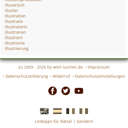
illusorisch
illuster
Illustration
illustrativ
Illustratorin
illustrieren
illustriert
Illustrierte
Illustrierung
(c) 2009 - 2026 by
wort-suchen.de
•
Impressum
•
Datenschutzerklärung
•
Widerruf
•
Datenschutzeinstellungen
Facebook
Twitter
Youtube
Linktipps für Rätsel
|
Gendern
Englische
Spanische
französiche
italienische